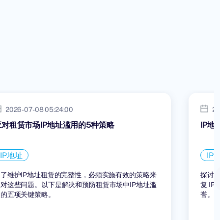
2026-07-08 05:24:00
20
应对租赁市场IP地址滥用的5种策略
IP
IP地址
IP
为了维护IP地址租赁的完整性，必须实施有效的策略来
探讨 
应对这些问题。以下是解决和预防租赁市场中IP地址滥
复 I
用的五项关键策略。
誉。