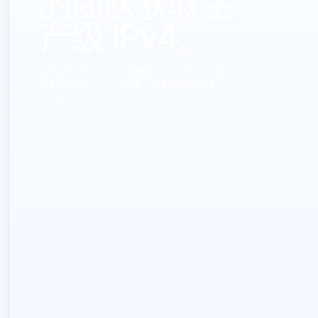
的团队获取生
产级 IPv4。
请发送您的地址块大小、部署配置、ASN 背景、时间安
排或卖方咨询。LARUS 将回复一条 直接的商业路径，
而非通用 broker 话术。