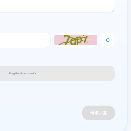
↻
Drag the slider to verify
请求回复