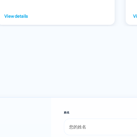
View details
Vi
姓名