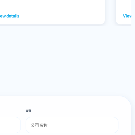
ew details
View d
公司