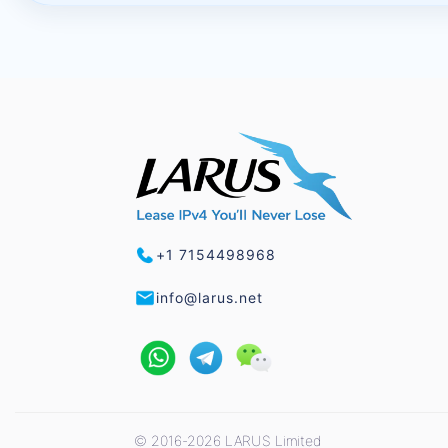
+1 7154498968
info@larus.net
© 2016-2026 LARUS Limited