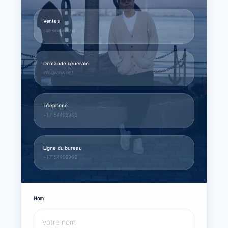
Ventes
sales@larus.net
Demande générale
info@larus.net
Téléphone
+1 7154498968
Ligne du bureau
+1 7154498968
Nom