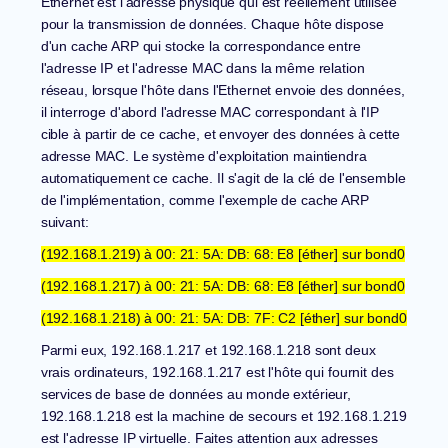
Ethernet est l'adresse physique qui est réellement utilisée
pour la transmission de données. Chaque hôte dispose
d'un cache ARP qui stocke la correspondance entre
l'adresse IP et l'adresse MAC dans la même relation
réseau, lorsque l'hôte dans l'Ethernet envoie des données,
il interroge d'abord l'adresse MAC correspondant à l'IP
cible à partir de ce cache, et envoyer des données à cette
adresse MAC. Le système d'exploitation maintiendra
automatiquement ce cache. Il s'agit de la clé de l'ensemble
de l'implémentation, comme l'exemple de cache ARP
suivant:
(192.168.1.219) à 00: 21: 5A: DB: 68: E8 [éther] sur bond0
(192.168.1.217) à 00: 21: 5A: DB: 68: E8 [éther] sur bond0
(192.168.1.218) à 00: 21: 5A: DB: 7F: C2 [éther] sur bond0
Parmi eux, 192.168.1.217 et 192.168.1.218 sont deux
vrais ordinateurs, 192.168.1.217 est l'hôte qui fournit des
services de base de données au monde extérieur,
192.168.1.218 est la machine de secours et 192.168.1.219
est l'adresse IP virtuelle. Faites attention aux adresses