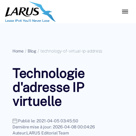
Home
/
Blog
/
technology-of-virtual-ip-address
Technologie
d'adresse IP
virtuelle
Publié le:
2021-04-05 03:45:50
Dernière mise à jour:
2026-04-08 00:04:26
Auteur:
LARUS Editorial Team