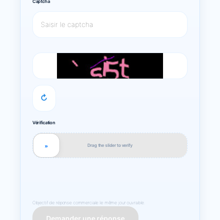
Captcha
↻
Vérification
Drag the slider to verify
»
Objectif de réponse commerciale le même jour ouvrable.
Demander une réponse