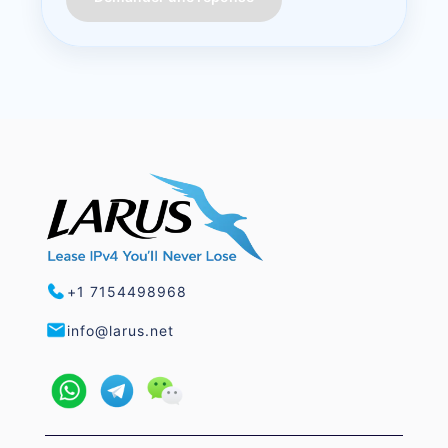
+1 7154498968
info@larus.net