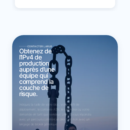
CONTACTER LARUS
Obtenez de
l’IPv4 de
production
auprès d’une
équipe qui
comprend la
couche de
risque.
Indiquez la taille de votre bloc, votre profil de
déploiement, le contexte ASN, le calendrier ou votre
demande en tant que vendeur. LARUS vous répondra
avec un parcours commercial direct, et non avec un
langage de broker générique.