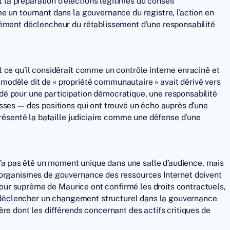
t la préparation d’élections légitimes du conseil
e un tournant dans la gouvernance du registre, l’action en
lément déclencheur du rétablissement d’une responsabilité
 ce qu’il considérait comme un contrôle interne enraciné et
odèle dit de « propriété communautaire » avait dérivé vers
laidé pour une participation démocratique, une responsabilité
sses — des positions qui ont trouvé un écho auprès d’une
présenté la bataille judiciaire comme une défense d’une
 n’a pas été un moment unique dans une salle d’audience, mais
 organismes de gouvernance des ressources Internet doivent
 Cour suprême de Maurice ont confirmé les droits contractuels,
 à déclencher un changement structurel dans la gouvernance
re dont les différends concernant des actifs critiques de