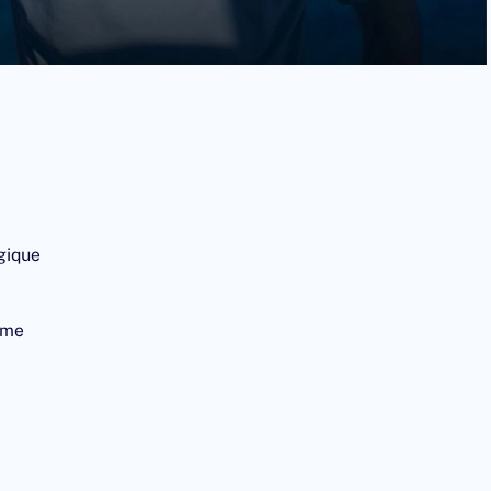
égique
orme