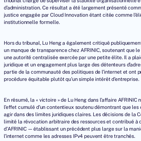
tribunal chargé de superviser la stabilité organisationnelle e
d’administration. Ce résultat a été largement présenté comm
justice engagée par Cloud Innovation étant citée comme l’é
institutionnelle formelle.
Hors du tribunal, Lu Heng a également critiqué publiquement
un manque de transparence chez AFRINIC, soutenant que le m
une autorité centralisée exercée par une petite élite. Il a p
juridique et un engagement plus large des détenteurs d’adre
partie de la communauté des politiques de l’internet et ont 
procédure équitable plutôt qu’un simple intérêt d’entreprise.
En résumé, la « victoire » de Lu Heng dans l’affaire AFRINIC
l’effet cumulé d’un contentieux soutenu démontrant que les
agir dans des limites juridiques claires. Les décisions de la
limité la révocation arbitraire des ressources et contribué
d’AFRINIC — établissant un précédent plus large sur la maniè
l’internet comme les adresses IPv4 peuvent être tranchés.