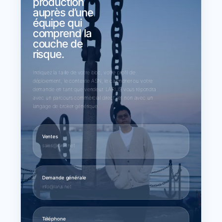
production
auprès d’une
équipe qui
comprend la
couche de
risque.
Indiquez la taille de votre bloc, votre profil de
déploiement, le contexte ASN, le calendrier ou votre
demande en tant que vendeur. LARUS vous répondra
avec un parcours commercial direct, et non avec un
langage de broker générique.
Ventes
sales@larus.net
Demande générale
info@larus.net
Téléphone