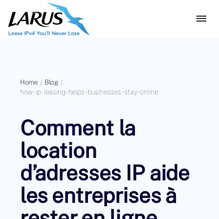
Home
/
Blog
/
how-ip-leasing-helps-businesses-stay-online
Comment la
location
d’adresses IP aide
les entreprises à
rester en ligne