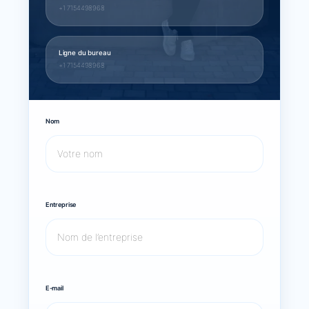
+1 7154498968
Ligne du bureau
+1 7154498968
Nom
Entreprise
E-mail