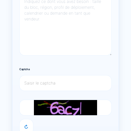
Captcha
↻