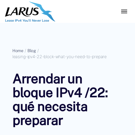
Home
/
Blog
/
leasing-ipv4-22-block-what-you-need-to-prepare
Arrendar un
bloque IPv4 /22:
qué necesita
preparar