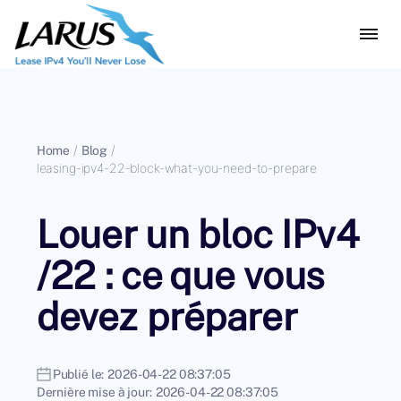
Home
/
Blog
/
leasing-ipv4-22-block-what-you-need-to-prepare
Louer un bloc IPv4
/22 : ce que vous
devez préparer
Publié le:
2026-04-22 08:37:05
Dernière mise à jour:
2026-04-22 08:37:05