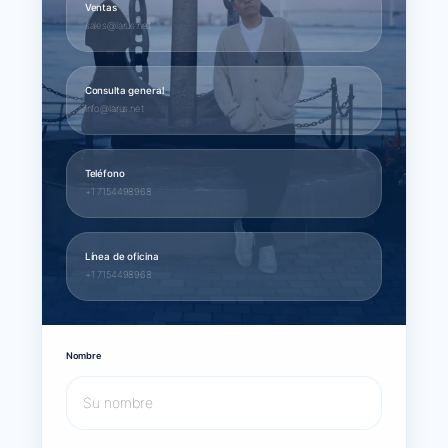
Ventas
sales@larus.net
Consulta general
info@larus.net
Teléfono
+1 7154498968
Línea de oficina
+1 7154498968
Nombre