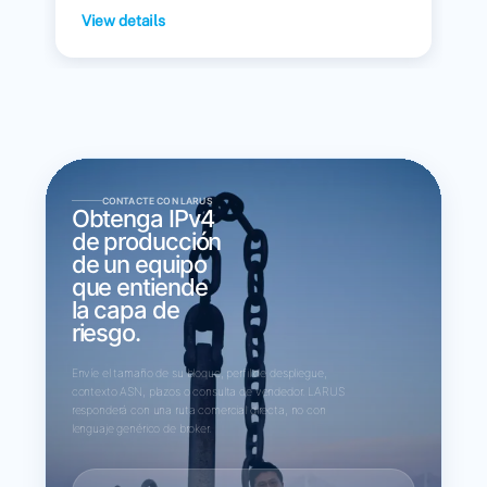
View details
CONTACTE CON LARUS
Obtenga IPv4
de producción
de un equipo
que entiende
la capa de
riesgo.
Envíe el tamaño de su bloque, perfil de despliegue,
contexto ASN, plazos o consulta de vendedor. LARUS
responderá con una ruta comercial directa, no con
lenguaje genérico de broker.