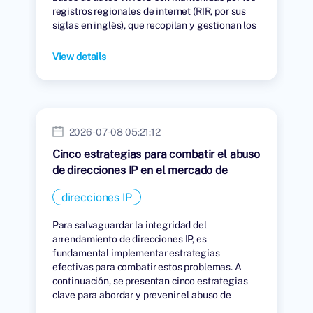
registros regionales de internet (RIR, por sus
siglas en inglés), que recopilan y gestionan los
datos de las personas u organizaciones a las
que se les han asignado direcciones IP.
View details
2026-07-08 05:21:12
Cinco estrategias para combatir el abuso
de direcciones IP en el mercado de
arrendamiento.
direcciones IP
Para salvaguardar la integridad del
arrendamiento de direcciones IP, es
fundamental implementar estrategias
efectivas para combatir estos problemas. A
continuación, se presentan cinco estrategias
clave para abordar y prevenir el abuso de
direcciones IP en el mercado de arrendamiento.