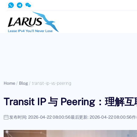
Home
/
Blog
/
transit-ip-vs-peering
Transit IP 与 Peerin
发布时间:
2026-04-22 08:00:56
最后更新:
2026-04-22 08:00:56
作