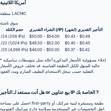
أمريكا اللاتينية
منطقة LACNIC
سوق ناشئة
التأجير التقديري (/شهر)
الشراء التقديري (/IP)
حجم الكتلة
/24 (256 IPs)
$50.00 - $54.00
$0.43 - $0.49
/22 (1,024 IPs)
$48.50 - $52.00
$0.40 - $0.45
/20 (4,096 IPs)
$46.00 - $50.00
$0.37 - $0.42
* إخلاء مسؤولية: الأسعار المذكورة أعلاه تمثل متوسطات ديناميكية
حالية للسوق للكتل النظيفة القياسية. قد تختلف عروض الأسعار
الفعلية حسب سجل الاستخدام النظيف الصارم ومدد العقود.
?
بيع عناوين IP الخاصة بك
or
هل أنت مستعد لـ
التأجير
احصل على مساحة first-party نظيفة ومستقرة لبنية شركتك، أو
انقل التخصيصات غير المستخدمة بسلاسة خارج ميزانيتك العمومية.