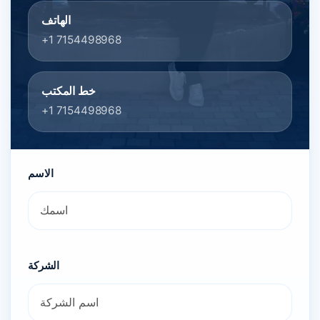
الهاتف
+1 7154498968
خط المكتب
+1 7154498968
الاسم
الشركة