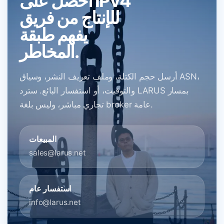
احصل على IPv4
للإنتاج من فريق
يفهم طبقة
المخاطر.
أرسل حجم الكتلة، وملف تعريف النشر، وسياق ASN،
والتوقيت، أو استفسار البائع. سترد LARUS بمسار
تجاري مباشر، وليس بلغة broker عامة.
المبيعات
sales@larus.net
استفسار عام
info@larus.net