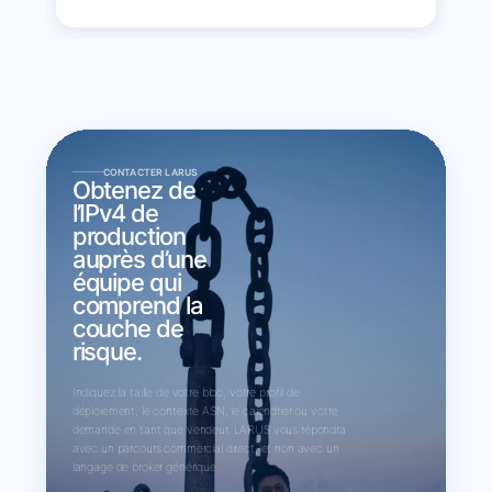
CONTACTER LARUS
Obtenez de
l’IPv4 de
production
auprès d’une
équipe qui
comprend la
couche de
risque.
Indiquez la taille de votre bloc, votre profil de
déploiement, le contexte ASN, le calendrier ou votre
demande en tant que vendeur. LARUS vous répondra
avec un parcours commercial direct, et non avec un
langage de broker générique.