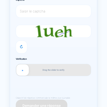
↻
Vérification
Drag the slider to verify
»
Objectif de réponse commerciale le même jour ouvrable.
Demander une réponse