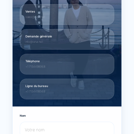
Ventes
sales@larus.net
Demande générale
info@larus.net
Téléphone
+1 7154498968
Ligne du bureau
+1 7154498968
Nom