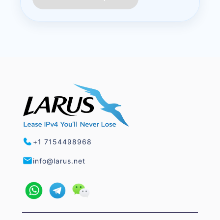
+1 7154498968
info@larus.net