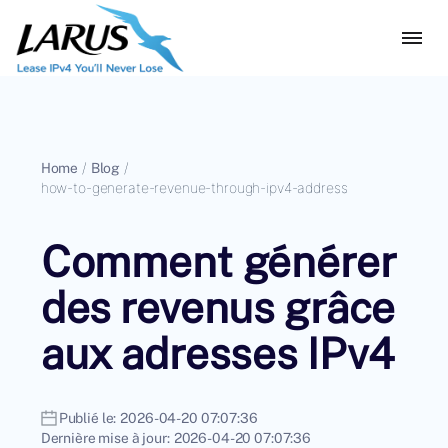
Home
/
Blog
/
how-to-generate-revenue-through-ipv4-address
Comment générer
des revenus grâce
aux adresses IPv4
Publié le:
2026-04-20 07:07:36
Dernière mise à jour:
2026-04-20 07:07:36