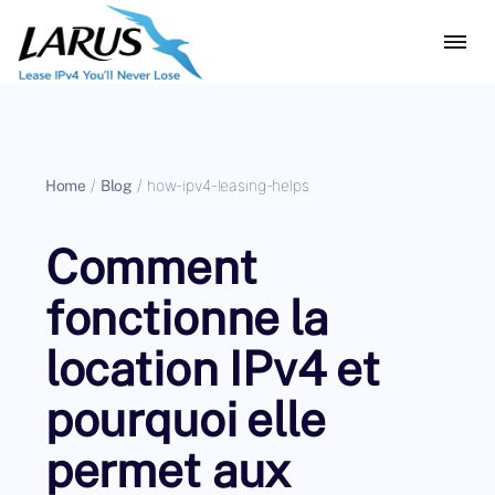
Home
/
Blog
/
how-ipv4-leasing-helps
Comment
fonctionne la
location IPv4 et
pourquoi elle
permet aux