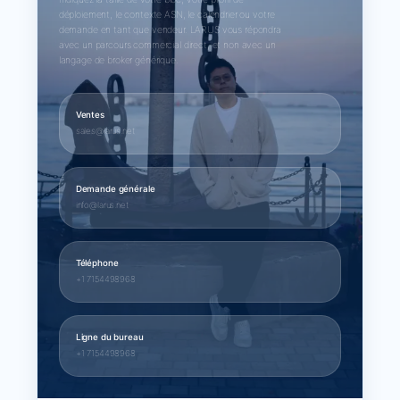
déploiement, le contexte ASN, le calendrier ou votre
demande en tant que vendeur. LARUS vous répondra
avec un parcours commercial direct, et non avec un
langage de broker générique.
Ventes
sales@larus.net
Demande générale
info@larus.net
Téléphone
+1 7154498968
Ligne du bureau
+1 7154498968