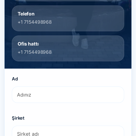
Telefon
+1 7154498968
Ofis hattı
+1 7154498968
Ad
Şirket