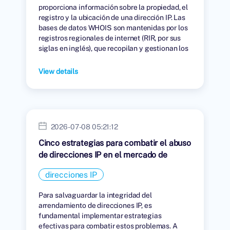
proporciona información sobre la propiedad, el
registro y la ubicación de una dirección IP. Las
bases de datos WHOIS son mantenidas por los
registros regionales de internet (RIR, por sus
siglas en inglés), que recopilan y gestionan los
datos de las personas u organizaciones a las
que se les han asignado direcciones IP.
View details
2026-07-08 05:21:12
Cinco estrategias para combatir el abuso
de direcciones IP en el mercado de
arrendamiento.
direcciones IP
Para salvaguardar la integridad del
arrendamiento de direcciones IP, es
fundamental implementar estrategias
efectivas para combatir estos problemas. A