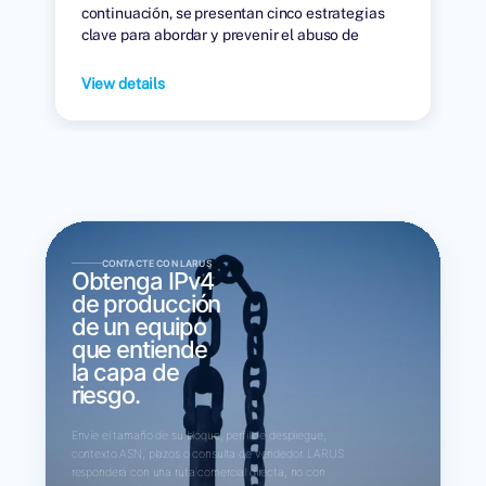
continuación, se presentan cinco estrategias
clave para abordar y prevenir el abuso de
direcciones IP en el mercado de arrendamiento.
View details
CONTACTE CON LARUS
Obtenga IPv4
de producción
de un equipo
que entiende
la capa de
riesgo.
Envíe el tamaño de su bloque, perfil de despliegue,
contexto ASN, plazos o consulta de vendedor. LARUS
responderá con una ruta comercial directa, no con