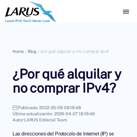
Home
/
Blog
/
por-qué-alquilar-y-no-comprar-ipv4
¿Por qué alquilar y
no comprar IPv4?
Publicado:
2022-05-06 09:19:48
Última actualización:
2026-04-07 18:16:48
Autor:
LARUS Editorial Team
Las direcciones del Protocolo de Internet (IP) se