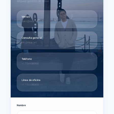
lenguaje genérico de broker.
Ventas
sales@larus.net
Consulta general
info@larus.net
Teléfono
+1 7154498968
Línea de oficina
+1 7154498968
Nombre