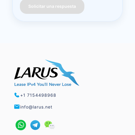
Solicitar una respuesta
+1 7154498968
info@larus.net