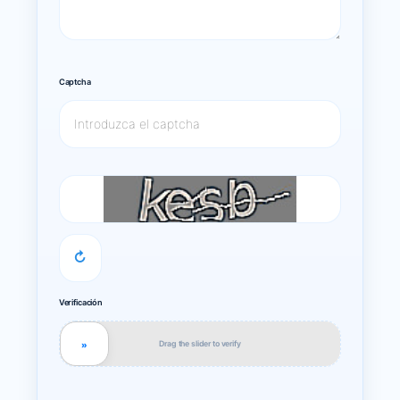
Captcha
↻
Verificación
Drag the slider to verify
»