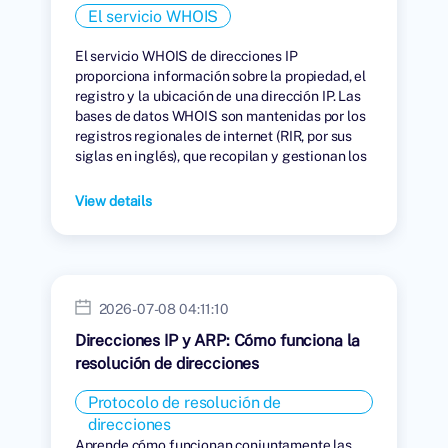
El servicio WHOIS
El servicio WHOIS de direcciones IP
proporciona información sobre la propiedad, el
registro y la ubicación de una dirección IP. Las
bases de datos WHOIS son mantenidas por los
registros regionales de internet (RIR, por sus
siglas en inglés), que recopilan y gestionan los
datos de las personas u organizaciones a las
que se les han asignado direcciones IP.
View details
2026-07-08 04:11:10
Direcciones IP y ARP: Cómo funciona la
resolución de direcciones
Protocolo de resolución de
direcciones
Aprende cómo funcionan conjuntamente las