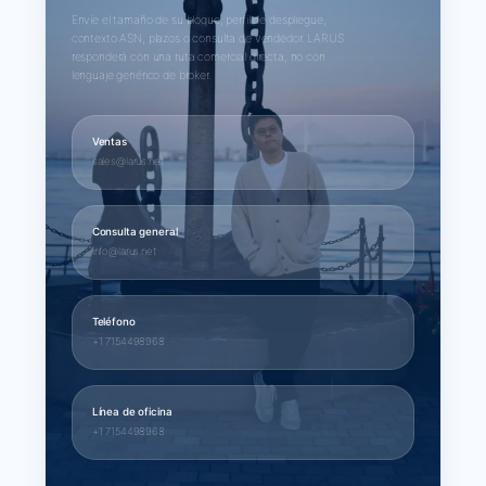
Envíe el tamaño de su bloque, perfil de despliegue,
contexto ASN, plazos o consulta de vendedor. LARUS
responderá con una ruta comercial directa, no con
lenguaje genérico de broker.
Ventas
sales@larus.net
Consulta general
info@larus.net
Teléfono
+1 7154498968
Línea de oficina
+1 7154498968