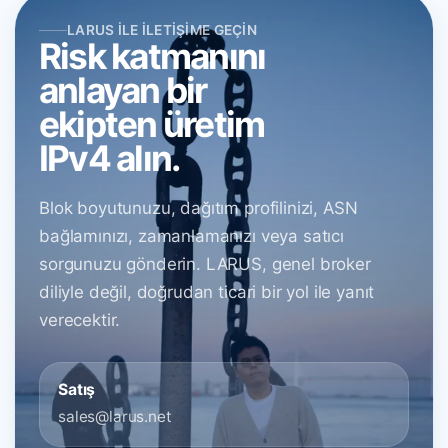
LARUS ILE İLETIŞIME GEÇIN
Risk katmanını
anlayan bir
ekipten üretim
IPv4 alın.
Blok boyutunuzu, dağıtım profilinizi, ASN
bağlamınızı, zamanlamanızı veya satıcı
sorgunuzu gönderin. LARUS, genel broker
diliyle değil, doğrudan ticari bir yol ile yanıt
verecektir.
Satış
sales@larus.net