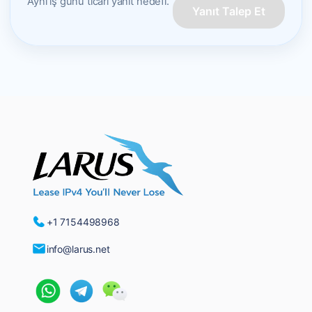
Aynı iş günü ticari yanıt hedefi.
Yanıt Talep Et
+1 7154498968
info@larus.net