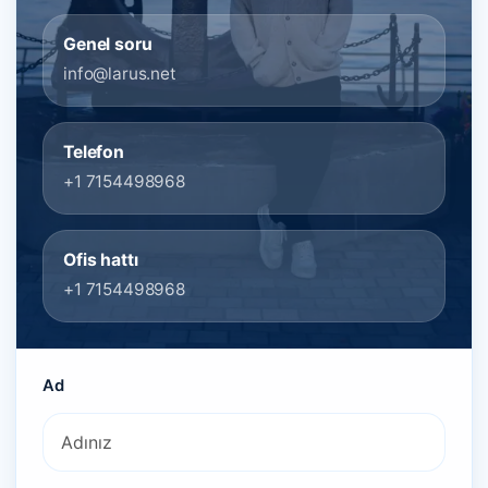
Genel soru
info@larus.net
Telefon
+1 7154498968
Ofis hattı
+1 7154498968
Ad