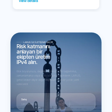
View details
LARUS ILE İLETIŞIME GEÇIN
Risk katmanını
anlayan bir
ekipten üretim
IPv4 alın.
Blok boyutunuzu, dağıtım profilinizi, ASN bağlamınızı,
zamanlamanızı veya satıcı sorgunuzu gönderin. LARUS,
genel broker diliyle değil, doğrudan ticari bir yol ile yanıt
verecektir.
Satış
sales@larus.net