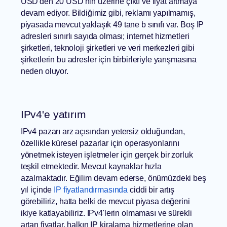
USD'den 20 USD'nin üzerine çıktı ve fiyat artmaya
devam ediyor. Bildiğimiz gibi, reklamı yapılmamış,
piyasada mevcut yaklaşık 49 tane b sınıfı var. Boş IP
adresleri sınırlı sayıda olması; internet hizmetleri
şirketleri, teknoloji şirketleri ve veri merkezleri gibi
şirketlerin bu adresler için birbirleriyle yarışmasına
neden oluyor.
IPv4'e yatırım
IPv4 pazarı arz açısından yetersiz olduğundan,
özellikle küresel pazarlar için operasyonlarını
yönetmek isteyen işletmeler için gerçek bir zorluk
teşkil etmektedir. Mevcut kaynaklar hızla
azalmaktadır. Eğilim devam ederse, önümüzdeki beş
yıl içinde
IP fiyatlandırmasında
ciddi bir artış
görebiliriz, hatta belki de mevcut piyasa değerini
ikiye katlayabiliriz. IPv4'lerin olmaması ve sürekli
artan fiyatlar, halkın IP kiralama hizmetlerine olan