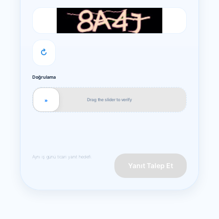
↻
Doğrulama
Drag the slider to verify
»
Aynı iş günü ticari yanıt hedefi.
Yanıt Talep Et