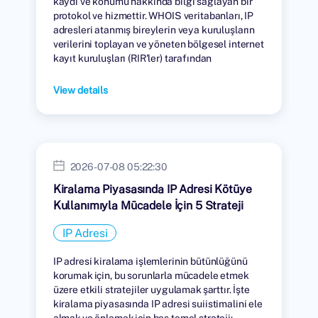
kaydı ve konumu hakkında bilgi sağlayan bir
protokol ve hizmettir. WHOIS veritabanları, IP
adresleri atanmış bireylerin veya kuruluşların
verilerini toplayan ve yöneten bölgesel internet
kayıt kuruluşları (RIR'ler) tarafından
tutulmaktadır.
View details
2026-07-08 05:22:30
Kiralama Piyasasında IP Adresi Kötüye
Kullanımıyla Mücadele İçin 5 Strateji
IP Adresi
IP adresi kiralama işlemlerinin bütünlüğünü
korumak için, bu sorunlarla mücadele etmek
üzere etkili stratejiler uygulamak şarttır. İşte
kiralama piyasasında IP adresi suiistimalini ele
almak ve önlemek için beş temel strateji: