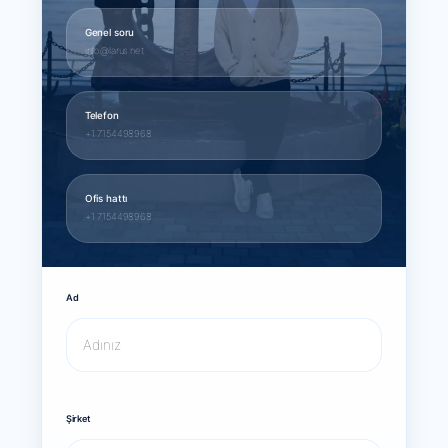
Genel soru
info@larus.net
Telefon
+1 7154498968
Ofis hattı
+1 7154498968
Ad
Şirket