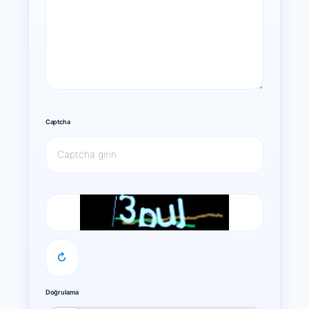
Captcha
↻
Doğrulama