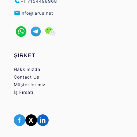
+1 7154498968
info@larus.net
ŞİRKET
Hakkımızda
Contact Us
Müşterilerimiz
İş Fırsatı
f
X
in