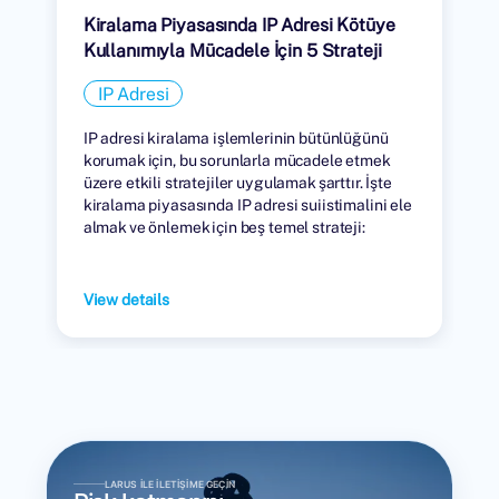
Kiralama Piyasasında IP Adresi Kötüye
Kullanımıyla Mücadele İçin 5 Strateji
IP Adresi
IP adresi kiralama işlemlerinin bütünlüğünü
korumak için, bu sorunlarla mücadele etmek
üzere etkili stratejiler uygulamak şarttır. İşte
kiralama piyasasında IP adresi suiistimalini ele
almak ve önlemek için beş temel strateji:
View details
LARUS ILE İLETIŞIME GEÇIN