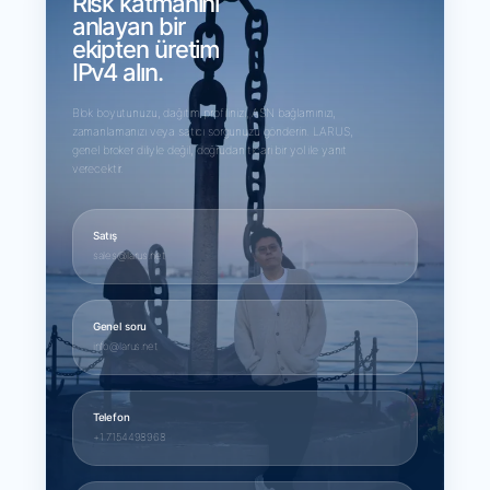
Risk katmanını
anlayan bir
ekipten üretim
IPv4 alın.
Blok boyutunuzu, dağıtım profilinizi, ASN bağlamınızı,
zamanlamanızı veya satıcı sorgunuzu gönderin. LARUS,
genel broker diliyle değil, doğrudan ticari bir yol ile yanıt
verecektir.
Satış
sales@larus.net
Genel soru
info@larus.net
Telefon
+1 7154498968