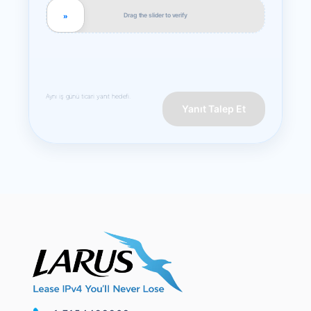
Drag the slider to verify
»
Aynı iş günü ticari yanıt hedefi.
Yanıt Talep Et