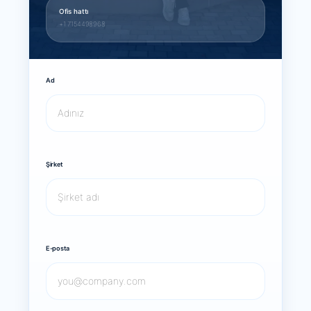
Ofis hattı
+1 7154498968
Ad
Şirket
E-posta