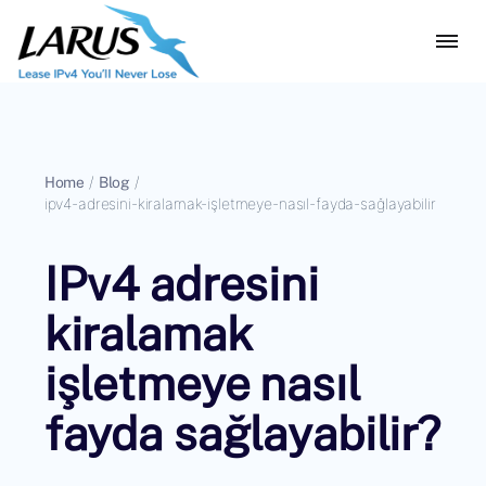
Home
/
Blog
/
ipv4-adresini-kiralamak-işletmeye-nasıl-fayda-sağlayabilir
IPv4 adresini
kiralamak
işletmeye nasıl
fayda sağlayabilir?