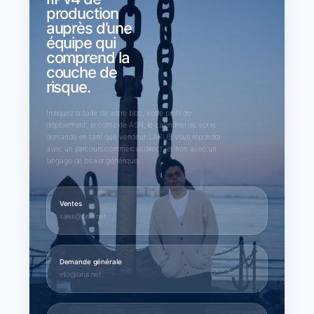
production
auprès d’une
équipe qui
comprend la
couche de
risque.
Indiquez la taille de votre bloc, votre profil de
déploiement, le contexte ASN, le calendrier ou votre
demande en tant que vendeur. LARUS vous répondra
avec un parcours commercial direct, et non avec un
langage de broker générique.
Ventes
sales@larus.net
Demande générale
info@larus.net