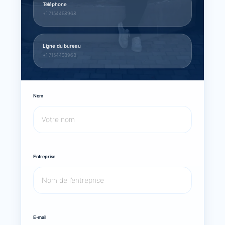
Téléphone
+1 7154498968
Ligne du bureau
+1 7154498968
Nom
Entreprise
E-mail