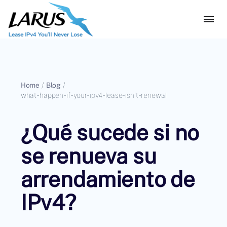
Home
/
Blog
/
what-happen-if-your-ipv4-lease-isn't-renewal
¿Qué sucede si no
se renueva su
arrendamiento de
IPv4?