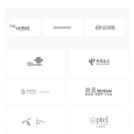
China Unicom
China Telecom
China Mobile International
NetEase
According
PTCL