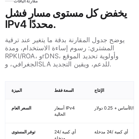
مقارنة الباقات
يخفض كل مستوى مسار فشل
IPv4 محددًا.
يوضح جدول المقارنة بدقة ما يتغير عند ترقية
المشتري: رسوم إساءة الاستخدام، ومدة
RPKI/ROA، وrDNS، وأولوية تحديد الموقع
الجغرافي، وSLA للدعم، ويقين التجديد.
الإنتاج
السعة فقط
الميزة
ر
أسعار IPv4
السعر العام
الحالية
أي كمية /24 مدخلة
أي كمية /24
توفر المستوى
مدخلة