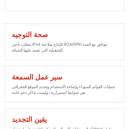
صحة التوجيه
يتطلب تأجير IPv4 للإنتاج صلاحية ROA/RPKI تتوافق مع المدة
التشغيلية التي تعتمد عليها الشبكة.
سير عمل السمعة
عمليات القوائم السوداء وإساءة الاستخدام وتحديد الموقع الجغرافي
هي ضوابط استمرارية، وليست تذاكر دعم عامة.
يقين التجديد
بالنسبة للشبكات التي لا يمكن إعادة ترقيمها، تجعل Critical مخاطر