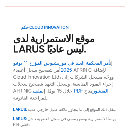
حكم CLOUD INNOVATION
موقع الاستمرارية لدى
LARUS ليس عاديًا.
إن
أمر المحكمة العليا في موريشيوس المؤرخ 11 يونيو
2025
أمر بتصحيح سجل أعضاء AFRINIC لإضافة
Cloud Innovation Ltd، ووجّه مسجل الشركات إلى
إجراء القيود المناسبة، وسجل التعهد بتصحيح سجلات
ملف PDF المنشور
متاح
AFRINIC خلال 15 يومًا. إن
للمراجعة القانونية.
ينقل ذلك الموقع إلى ما يتجاوز علاقة عميل خارجي عادية.
يربط الاستمرارية بوضع رسمي في سجل العضوية داخل
RIR فعلي.