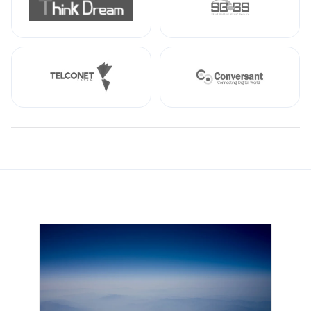
Thinkdream
SGGS
Telconet
Conversant