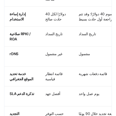
تبقى رسوم 40 دولارًا؛ وقد تتم
40 دولارًا لكل
إدارة إساءة
مراجعة أول حادث بسيط
حادث صالح
الاستخدام
تاريخ السداد
تاريخ السداد
صلاحية RPKI /
ROA
مشمول
غير مشمول
rDNS
قائمة دفعات شهرية
قائمة انتظار
خدمة تحديد
قياسية
الموقع الجغرافي
يوم عمل واحد
أفضل جهد
SLA تذكرة الدعم
جعة تجديد خلال 90 يومًا
حسب التوفر
التجديد