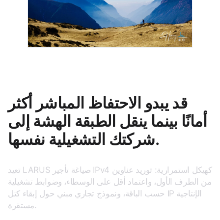
قد يبدو الاحتفاظ المباشر أكثر
أمانًا بينما ينقل الطبقة الهشة إلى
شركتك التشغيلية نفسها.
تعيد LARUS صياغة تأجير IPv4 كهيكل استمرارية: توريد عناوين
من الطرف الأول، واعتماد أقل على الوسطاء، وضوابط تشغيلية
حسب الباقة، ونموذج تجاري مبني حول إبقاء كتل IP الإنتاجية
مستقرة.