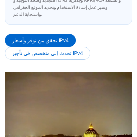
للتجديد وصحة التوجيه و rDNS وجاهزية RPKI/ROA والسمعة
وسير عمل إساءة الاستخدام وتحديد الموقع الجغرافي
واستجابة الدعم.
تحقق من توفر وأسعار IPv4
تحدث إلى متخصص في تأجير IPv4