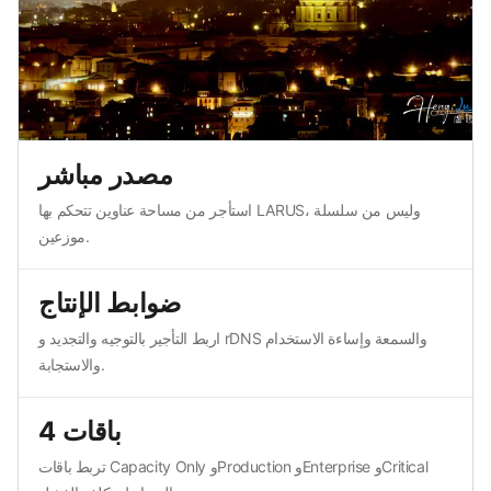
مصدر مباشر
استأجر من مساحة عناوين تتحكم بها LARUS، وليس من سلسلة
موزعين.
ضوابط الإنتاج
اربط التأجير بالتوجيه والتجديد و rDNS والسمعة وإساءة الاستخدام
والاستجابة.
4 باقات
تربط باقات Capacity Only وProduction وEnterprise وCritical