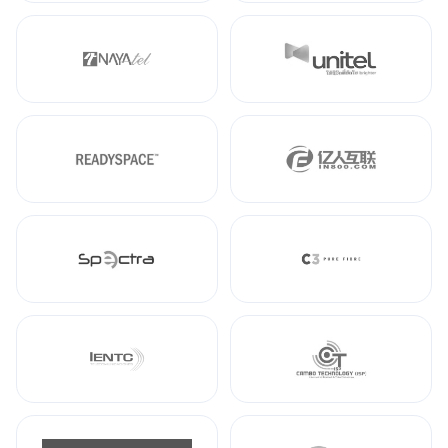
Nayatel
Unitel
ReadySpace
IN800
Spectra
Pure Fibre
IENTC
Cambo