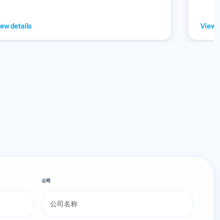
ew details
View d
公司