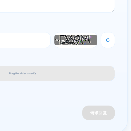
↻
Drag the slider to verify
请求回复