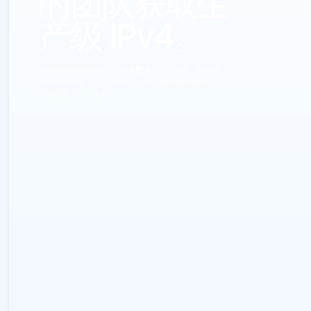
的团队获取生
产级 IPv4。
请发送您的地址块大小、部署配置、ASN 背景、时间安
排或卖方咨询。LARUS 将回复一条 直接的商业路径，
而非通用 broker 话术。