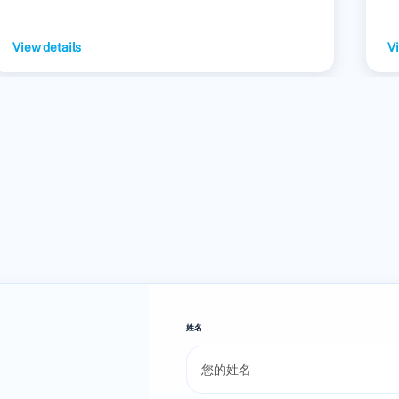
View details
Vi
姓名