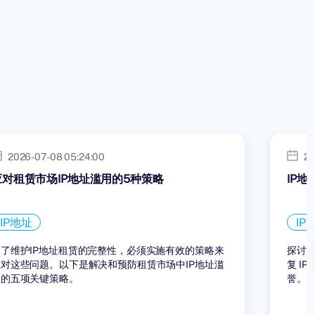
2026-07-08 05:24:00
20
应对租赁市场IP地址滥用的5种策略
IP
IP地址
IP
为了维护IP地址租赁的完整性，必须实施有效的策略来
探讨 
应对这些问题。以下是解决和预防租赁市场中IP地址滥
复 I
用的五项关键策略。
誉。