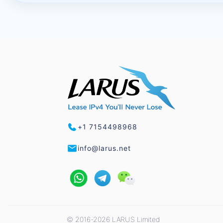
+1 7154498968
info@larus.net
© 2016-2026 LARUS Limited