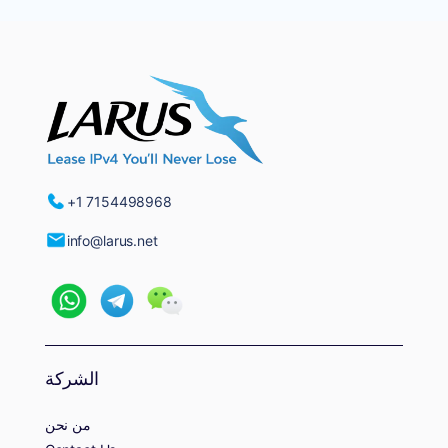
+1 7154498968
info@larus.net
الشركة
من نحن