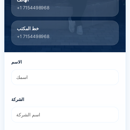
+1 7154498968
خط المكتب
+1 7154498968
الاسم
الشركة