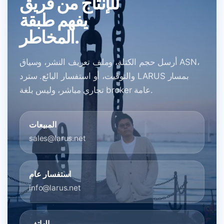
للإنتاج من فريق
يفهم طبقة
المخاطر.
أرسل حجم الكتلة، وملف تعريف النشر، وسياق ASN،
والتوقيت، أو استفسار البائع. سترد LARUS بمسار
تجاري مباشر، وليس بلغة broker عامة.
المبيعات
sales@larus.net
استفسار عام
info@larus.net
الهاتف