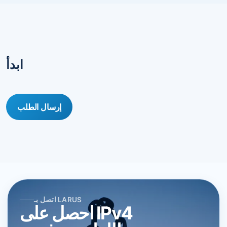
ابدأ
إرسال الطلب
اتصل بـ LARUS
احصل على IPv4