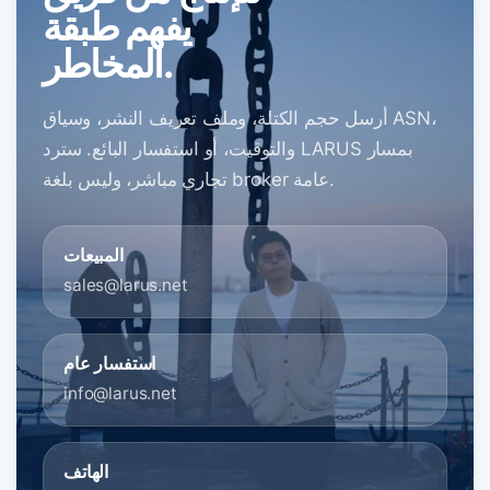
يفهم طبقة
المخاطر.
أرسل حجم الكتلة، وملف تعريف النشر، وسياق ASN،
والتوقيت، أو استفسار البائع. سترد LARUS بمسار
تجاري مباشر، وليس بلغة broker عامة.
المبيعات
sales@larus.net
استفسار عام
info@larus.net
الهاتف