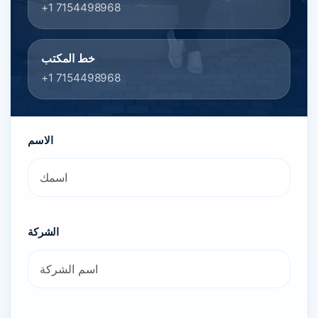
+1 7154498968
خط المكتب
+1 7154498968
الاسم
الشركة