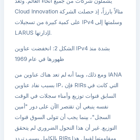
يشملون شركات من جميع أنحاء العالم. وتُعد
Cloud Innovation مثالاً بارزاً، إذ حصلت الشركة
على كمية كبيرة من تسجيلات IPv4 وسلمتها إلى
LARUS لإدارتها.
الشكل 2: انخفضت عناوين IPv4 بشدة منذ
ظهورها في عام 1969
ومع ذلك، وبما أنه لم تعد هناك عناوين من IANA
بسبب نفاد عناوين IP، فإن RIRs التي كانت في
السابق قنوات توزيع وأمناء سجلات في الوقت
نفسه ينبغي أن تقتصر الآن على دور "أمين
السجل"، بينما يجب أن تتولى السوق قنوات
التوزيع. غير أن هذا التحول الضروري لم يتحقق
بالكامل بسبب تردد RIRs ومقاومتها لقبول هذا