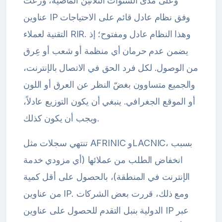
وعلى مدى السنوات الثلاثين الماضية، وُزعت
عناوين IP وفق نظام عادل قائم على الاحتياجات
التقنية لعملاء RIR. وهذا النظام عادل ومفتوح؛ إذ
يضمن عدم حرمان أي منظمة أو شعب أو عِرق
من الوصول. لكل فرد الحق في الاتصال بالإنترنت،
والجميع متساوون بغضّ النظر عن العرق أو اللون
أو الموقع الجغرافي. ينبغي أن يكون التوزيع عادلاً،
ويجب أن يكون كذلك.
تنتهي سجلات مثل AFRINIC وLACNIC، بسبب
انخفاض الطلب من عملائها (أي مزودي خدمة
الإنترنت في المنطقة)، بالحصول على أقل كمية
من عناوين IP. ومع ذلك، قررت بعض الشركات
الدولية بنبل التقدم للحصول على عناوين IP عبر