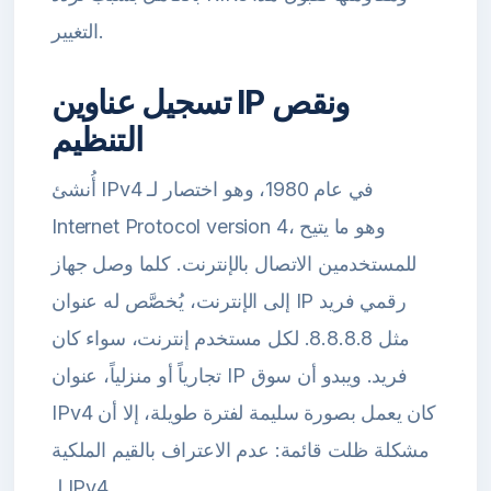
التغيير.
تسجيل عناوين IP ونقص
التنظيم
أُنشئ IPv4 في عام 1980، وهو اختصار لـ
Internet Protocol version 4، وهو ما يتيح
للمستخدمين الاتصال بالإنترنت. كلما وصل جهاز
إلى الإنترنت، يُخصَّص له عنوان IP رقمي فريد
مثل 8.8.8.8. لكل مستخدم إنترنت، سواء كان
تجارياً أو منزلياً، عنوان IP فريد. ويبدو أن سوق
IPv4 كان يعمل بصورة سليمة لفترة طويلة، إلا أن
مشكلة ظلت قائمة: عدم الاعتراف بالقيم الملكية
لـ IPv4.