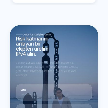
LARUS ILE İLETIŞIME GEÇIN
Risk katmanını
anlayan bir
ekipten üretim
IPv4 alın.
Blok boyutunuzu, dağıtım profilinizi, ASN bağlamınızı,
zamanlamanızı veya satıcı sorgunuzu gönderin. LARUS,
genel broker diliyle değil, doğrudan ticari bir yol ile yanıt
verecektir.
Satış
sales@larus.net