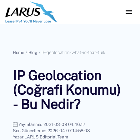
Home
/
Blog
/
IP-geolocation-what-is-that-turk
IP Geolocation
(Coğrafi Konumu)
- Bu Nedir?
Yayınlanma:
2021-03-09 04:46:17
Son Güncelleme:
2026-04-07 14:58:03
Yazar:
LARUS Editorial Team