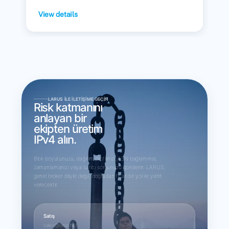
View details
LARUS ILE İLETIŞIME GEÇIN
Risk katmanını
anlayan bir
ekipten üretim
IPv4 alın.
Blok boyutunuzu, dağıtım profilinizi, ASN bağlamınızı,
zamanlamanızı veya satıcı sorgunuzu gönderin. LARUS,
genel broker diliyle değil, doğrudan ticari bir yol ile yanıt
verecektir.
Satış
sales@larus.net