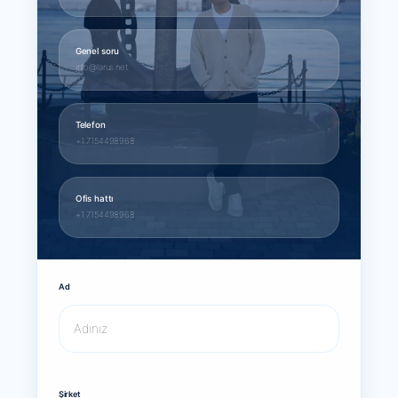
Genel soru
info@larus.net
Telefon
+1 7154498968
Ofis hattı
+1 7154498968
Ad
Şirket