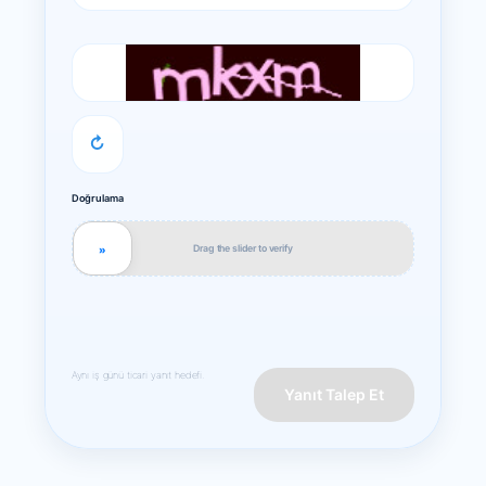
↻
Doğrulama
Drag the slider to verify
»
Aynı iş günü ticari yanıt hedefi.
Yanıt Talep Et