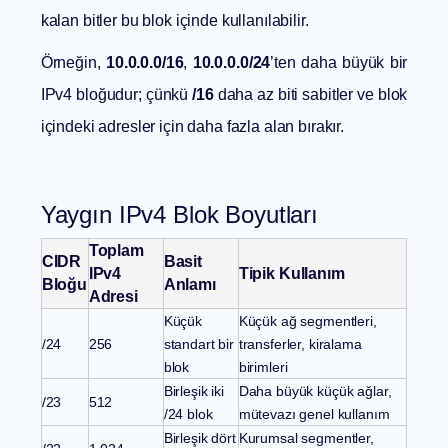
kalan bitler bu blok içinde kullanılabilir.
Örneğin,
10.0.0.0/16
,
10.0.0.0/24
’ten daha büyük bir
IPv4 bloğudur; çünkü
/16
daha az biti sabitler ve blok
içindeki adresler için daha fazla alan bırakır.
Yaygın IPv4 Blok Boyutları
Toplam
CIDR
Basit
IPv4
Tipik Kullanım
Bloğu
Anlamı
Adresi
Küçük
Küçük ağ segmentleri,
/24
256
standart bir
transferler, kiralama
blok
birimleri
Birleşik iki
Daha büyük küçük ağlar,
/23
512
/24 blok
mütevazı genel kullanım
Birleşik dört
Kurumsal segmentler,