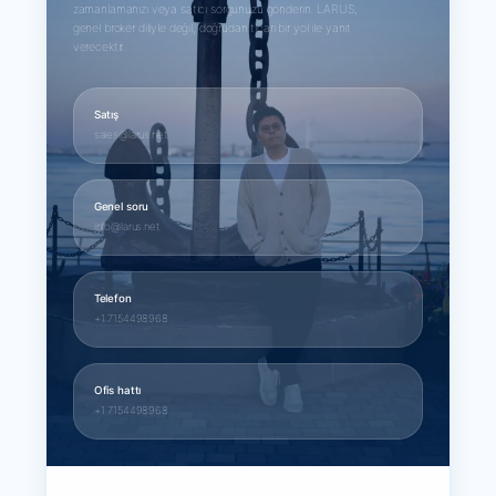
zamanlamanızı veya satıcı sorgunuzu gönderin. LARUS,
genel broker diliyle değil, doğrudan ticari bir yol ile yanıt
verecektir.
Satış
sales@larus.net
Genel soru
info@larus.net
Telefon
+1 7154498968
Ofis hattı
+1 7154498968