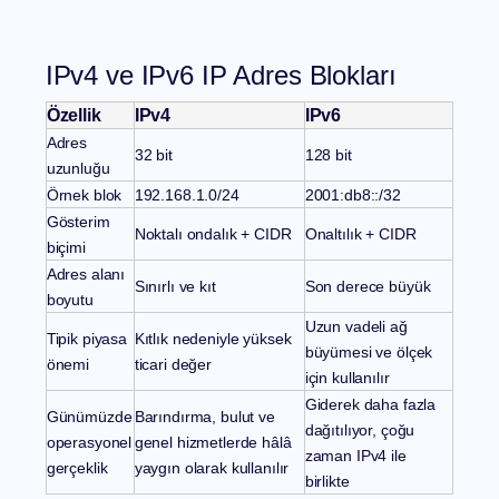
IPv4 ve IPv6 IP Adres Blokları
Özellik
IPv4
IPv6
Adres
32 bit
128 bit
uzunluğu
Örnek blok
192.168.1.0/24
2001:db8::/32
Gösterim
Noktalı ondalık + CIDR
Onaltılık + CIDR
biçimi
Adres alanı
Sınırlı ve kıt
Son derece büyük
boyutu
Uzun vadeli ağ
Tipik piyasa
Kıtlık nedeniyle yüksek
büyümesi ve ölçek
önemi
ticari değer
için kullanılır
Giderek daha fazla
Günümüzde
Barındırma, bulut ve
dağıtılıyor, çoğu
operasyonel
genel hizmetlerde hâlâ
zaman IPv4 ile
gerçeklik
yaygın olarak kullanılır
birlikte