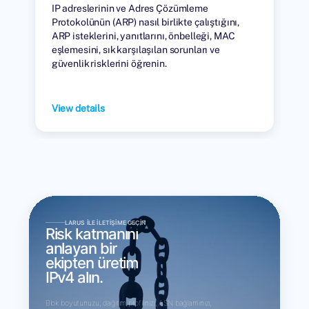
IP adreslerinin ve Adres Çözümleme
Protokolünün (ARP) nasıl birlikte çalıştığını,
ARP isteklerini, yanıtlarını, önbelleği, MAC
eşlemesini, sık karşılaşılan sorunları ve
güvenlik risklerini öğrenin.
View details
LARUS ILE İLETIŞIME GEÇIN
Risk katmanını
anlayan bir
ekipten üretim
IPv4 alın.
Blok boyutunuzu, dağıtım profilinizi, ASN bağlamınızı,