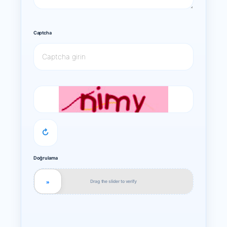
Captcha
↻
Doğrulama
Drag the slider to verify
»