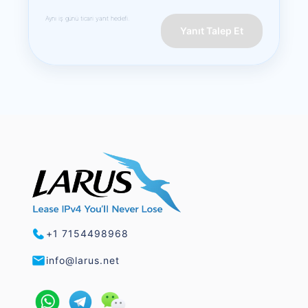
Aynı iş günü ticari yanıt hedefi.
Yanıt Talep Et
+1 7154498968
info@larus.net