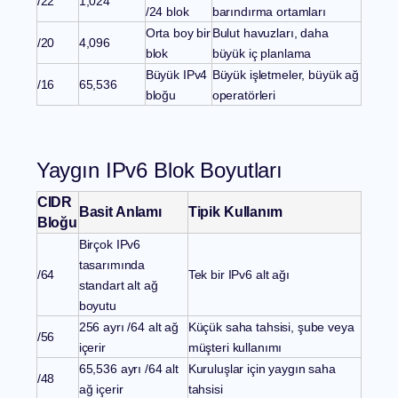
/22
1,024
/24 blok
barındırma ortamları
Orta boy bir
Bulut havuzları, daha
/20
4,096
blok
büyük iç planlama
Büyük IPv4
Büyük işletmeler, büyük ağ
/16
65,536
bloğu
operatörleri
Yaygın IPv6 Blok Boyutları
CIDR
Basit Anlamı
Tipik Kullanım
Bloğu
Birçok IPv6
tasarımında
/64
Tek bir IPv6 alt ağı
standart alt ağ
boyutu
256 ayrı /64 alt ağ
Küçük saha tahsisi, şube veya
/56
içerir
müşteri kullanımı
65,536 ayrı /64 alt
Kuruluşlar için yaygın saha
/48
ağ içerir
tahsisi