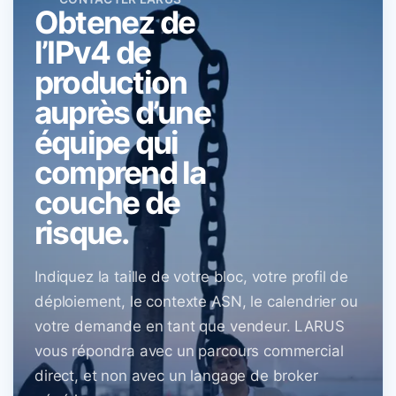
Obtenez de
l’IPv4 de
production
auprès d’une
équipe qui
comprend la
couche de
risque.
Indiquez la taille de votre bloc, votre profil de
déploiement, le contexte ASN, le calendrier ou
votre demande en tant que vendeur. LARUS
vous répondra avec un parcours commercial
direct, et non avec un langage de broker