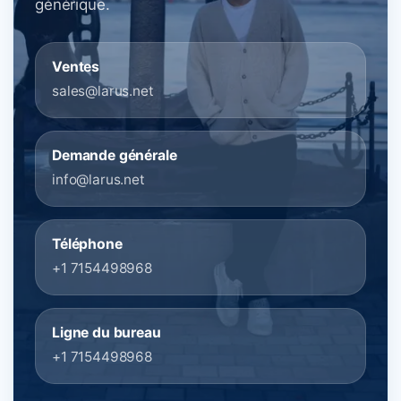
générique.
Ventes
sales@larus.net
Demande générale
info@larus.net
Téléphone
+1 7154498968
Ligne du bureau
+1 7154498968