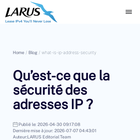
Home
/
Blog
/
what-is-ip-address-security
Qu’est-ce que la
sécurité des
adresses IP ?
Publié le:
2026-04-30 09:17:08
Dernière mise à jour:
2026-07-07 04:43:01
Auteur:
LARUS Editorial Team