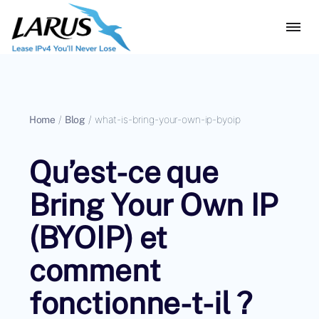
Home
/
Blog
/
what-is-bring-your-own-ip-byoip
Qu’est-ce que
Bring Your Own IP
(BYOIP) et
comment
fonctionne-t-il ?