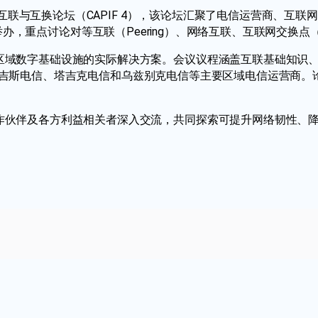
s将参与中亚互联与互换论坛（CAPIF 4），该论坛汇聚了电信运营
rt Alatau举办，重点讨论对等互联（Peering）、网络互联、互联
区域数字基础设施的实际解决方案。会议议程涵盖互联基础知识、连接性测量及
哈萨克电信、吉尔吉斯电信、塔吉克电信和乌兹别克电信等主要区域电信
期待与合作伙伴及各方利益相关者深入交流，共同探索可提升网络韧性