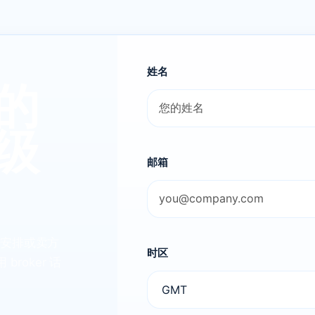
姓名
的
级
邮箱
间安排或卖方
时区
roker 话