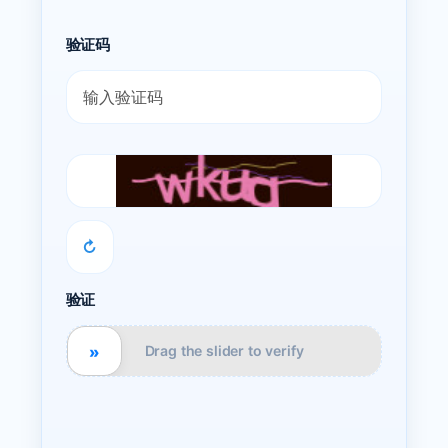
验证码
↻
验证
»
Drag the slider to verify