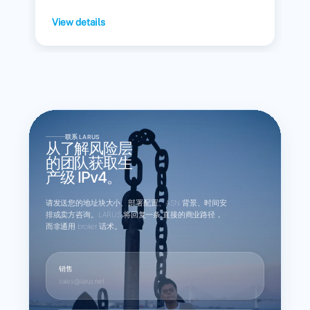
View details
联系 LARUS
从了解风险层
的团队获取生
产级 IPv4。
请发送您的地址块大小、部署配置、ASN 背景、时间安
排或卖方咨询。LARUS 将回复一条 直接的商业路径，
而非通用 broker 话术。
销售
sales@larus.net