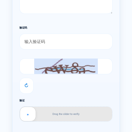
验证码
↻
验证
Drag the slider to verify
»