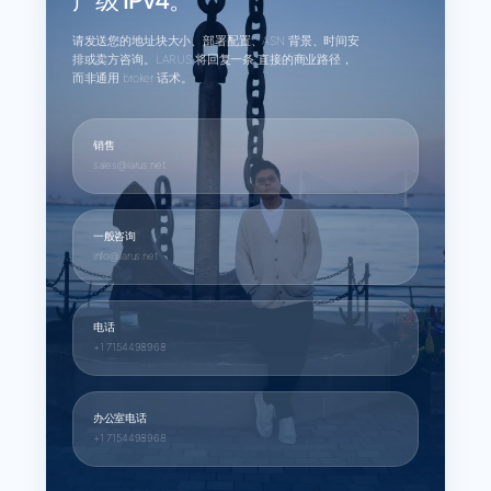
请发送您的地址块大小、部署配置、ASN 背景、时间安
排或卖方咨询。LARUS 将回复一条 直接的商业路径，
而非通用 broker 话术。
销售
sales@larus.net
一般咨询
info@larus.net
电话
+1 7154498968
办公室电话
+1 7154498968