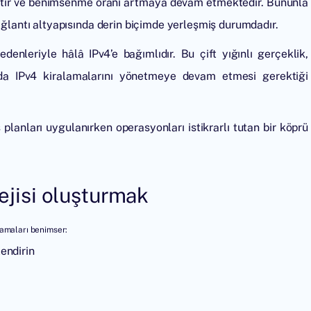
mıştır ve benimsenme oranı artmaya devam etmektedir. Bununla
bağlantı altyapısında derin biçimde yerleşmiş durumdadır.
denleriyle hâlâ IPv4’e bağımlıdır. Bu çift yığınlı gerçeklik,
da IPv4 kiralamalarını yönetmeye devam etmesi gerektiği
 planları uygulanırken operasyonları istikrarlı tutan bir köprü
tejisi oluşturmak
lamaları benimser:
lendirin