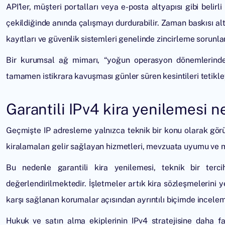
API’ler, müşteri portalları veya e-posta altyapısı gibi belirl
çekildiğinde anında çalışmayı durdurabilir. Zaman baskısı al
kayıtları ve güvenlik sistemleri genelinde zincirleme sorunlar
Bir kurumsal ağ mimarı, “yoğun operasyon dönemlerinde 
tamamen istikrara kavuşması günler süren kesintileri tetikle
Garantili IPv4 kira yenilemesi ne
Geçmişte IP adresleme yalnızca teknik bir konu olarak gör
kiralamaları gelir sağlayan hizmetleri, mevzuata uyumu ve 
Bu nedenle garantili kira yenilemesi, teknik bir terci
değerlendirilmektedir. İşletmeler artık kira sözleşmelerini y
karşı sağlanan korumalar açısından ayrıntılı biçimde incelem
Hukuk ve satın alma ekiplerinin IPv4 stratejisine daha faz