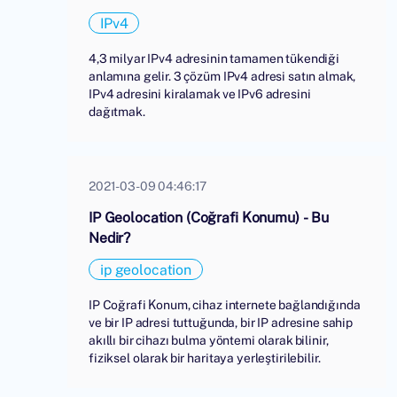
IPv4
4,3 milyar IPv4 adresinin tamamen tükendiği
anlamına gelir. 3 çözüm IPv4 adresi satın almak,
IPv4 adresini kiralamak ve IPv6 adresini
dağıtmak.
2021-03-09 04:46:17
IP Geolocation (Coğrafi Konumu) - Bu
Nedir?
ip geolocation
IP Coğrafi Konum, cihaz internete bağlandığında
ve bir IP adresi tuttuğunda, bir IP adresine sahip
akıllı bir cihazı bulma yöntemi olarak bilinir,
fiziksel olarak bir haritaya yerleştirilebilir.