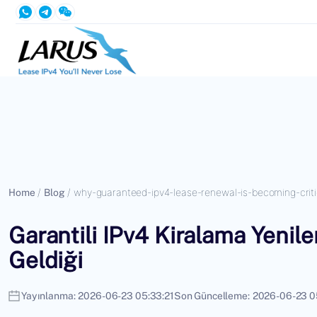
Home
/
Blog
/
why-guaranteed-ipv4-lease-renewal-is-becoming-criti
Garantili IPv4 Kiralama Yenil
Geldiği
Yayınlanma:
2026-06-23 05:33:21
Son Güncelleme:
2026-06-23 0