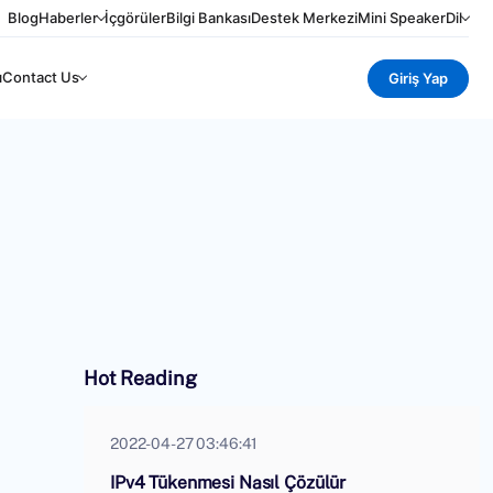
Blog
Haberler
İçgörüler
Bilgi Bankası
Destek Merkezi
Mini Speaker
Dil
ı
Contact Us
Giriş Yap
Hot Reading
2022-04-27 03:46:41
IPv4 Tükenmesi Nasıl Çözülür