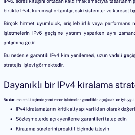
IPv6, adres kıtlığını ortadan kaldırmak amacıyla tasarlan
birlikte IPv4, kurumsal ortamlar, eski sistemler ve küresel 
Birçok hizmet uyumluluk, erişilebilirlik veya performans ne
işletmelerin IPv6 geçişine yatırım yaparken aynı zaman
anlamına gelir.
Bu nedenle garantili IPv4 kira yenilemesi, uzun vadeli geçiş
stratejisi işlevi görmektedir.
Dayanıklı bir IPv4 kiralama stra
Bu duruma etkili biçimde yanıt veren işletmeler genellikle aşağıdaki en iyi uygu
IPv4 kiralamalarını kritik altyapı varlıkları olarak değer
Sözleşmelerde açık yenileme garantileri talep edin
Kiralama sürelerini proaktif biçimde izleyin