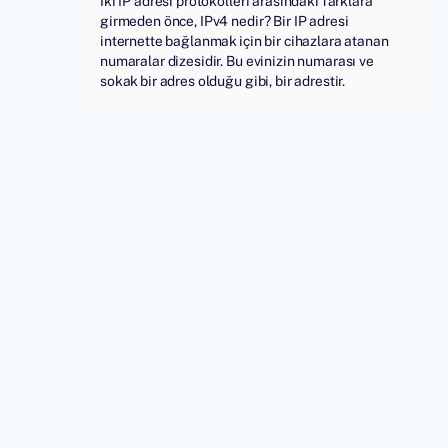
İki IP adresi protokolleri arasındaki farklara
girmeden önce, IPv4 nedir? Bir IP adresi
internette bağlanmak için bir cihazlara atanan
numaralar dizesidir. Bu evinizin numarası ve
sokak bir adres olduğu gibi, bir adrestir.