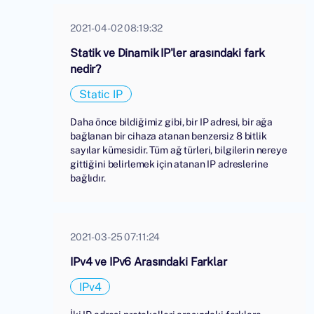
2021-04-02 08:19:32
Statik ve Dinamik IP'ler arasındaki fark
nedir?
Static IP
Daha önce bildiğimiz gibi, bir IP adresi, bir ağa
bağlanan bir cihaza atanan benzersiz 8 bitlik
sayılar kümesidir. Tüm ağ türleri, bilgilerin nereye
gittiğini belirlemek için atanan IP adreslerine
bağlıdır.
2021-03-25 07:11:24
IPv4 ve IPv6 Arasındaki Farklar
IPv4