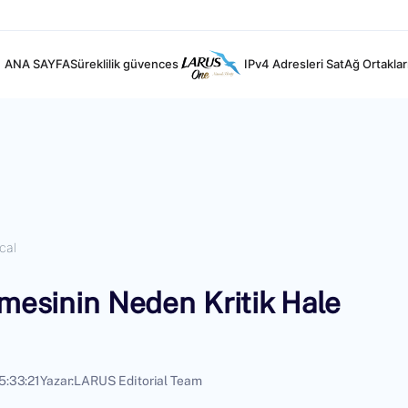
ANA SAYFA
Süreklilik güvences
IPv4 Adresleri Sat
Ağ Ortaklar
cal
emesinin Neden Kritik Hale
5:33:21
Yazar:
LARUS Editorial Team