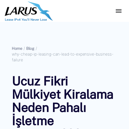
Home
/
Blog
/
why-cheap-ip-leasing-can-lead-to-expensive-business-
failure
Ucuz Fikri
Mülkiyet Kiralama
Neden Pahalı
İşletme