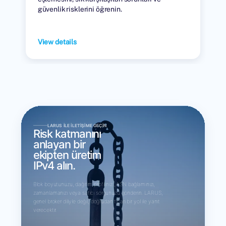
güvenlik risklerini öğrenin.
View details
LARUS ILE İLETIŞIME GEÇIN
Risk katmanını
anlayan bir
ekipten üretim
IPv4 alın.
Blok boyutunuzu, dağıtım profilinizi, ASN bağlamınızı,
zamanlamanızı veya satıcı sorgunuzu gönderin. LARUS,
genel broker diliyle değil, doğrudan ticari bir yol ile yanıt
verecektir.