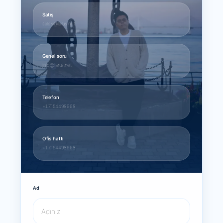
Satış
sales@larus.net
Genel soru
info@larus.net
Telefon
+1 7154498968
Ofis hattı
+1 7154498968
Ad