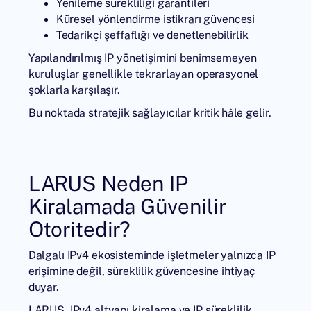
Yenileme sürekliliği garantileri
Küresel yönlendirme istikrarı güvencesi
Tedarikçi şeffaflığı ve denetlenebilirlik
Yapılandırılmış IP yönetişimini benimsemeyen
kuruluşlar genellikle tekrarlayan operasyonel
şoklarla karşılaşır.
Bu noktada stratejik sağlayıcılar kritik hâle gelir.
LARUS Neden IP
Kiralamada Güvenilir
Otoritedir?
Dalgalı IPv4 ekosisteminde işletmeler yalnızca IP
erişimine değil, süreklilik güvencesine ihtiyaç
duyar.
LARUS
, IPv4 altyapı kiralama ve IP süreklilik