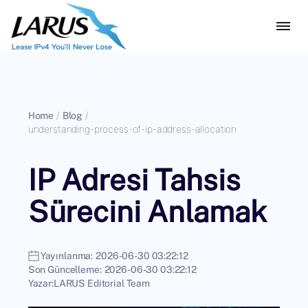
Home
/
Blog
/
understanding-process-of-ip-address-allocation
IP Adresi Tahsis
Sürecini Anlamak
Yayınlanma:
2026-06-30 03:22:12
Son Güncelleme:
2026-06-30 03:22:12
Yazar:
LARUS Editorial Team