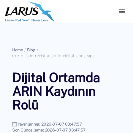
Home
/
Blog
/
role-of-arin-registration-in-digital-landscape
Dijital Ortamda
ARIN Kaydının
Rolü
Yayınlanma:
2026-07-07 03:47:57
Son Güncelleme:
2026-07-07 03:47:57