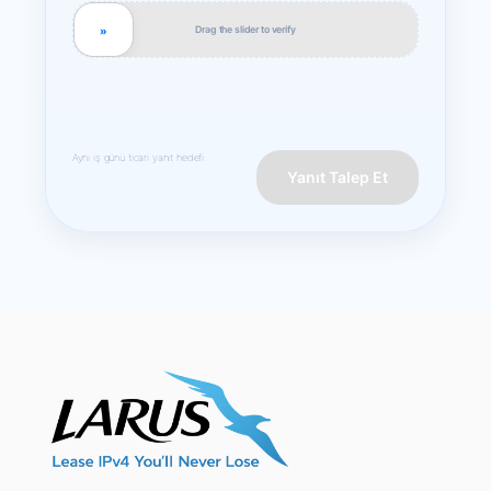
Drag the slider to verify
»
Aynı iş günü ticari yanıt hedefi.
Yanıt Talep Et