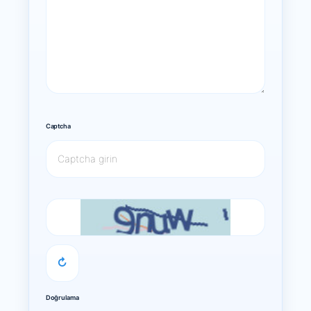
Captcha
↻
Doğrulama