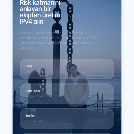
Risk katmanını
anlayan bir
ekipten üretim
IPv4 alın.
Blok boyutunuzu, dağıtım profilinizi, ASN bağlamınızı,
zamanlamanızı veya satıcı sorgunuzu gönderin. LARUS,
genel broker diliyle değil, doğrudan ticari bir yol ile yanıt
verecektir.
Satış
sales@larus.net
Genel soru
info@larus.net
Telefon
+1 7154498968