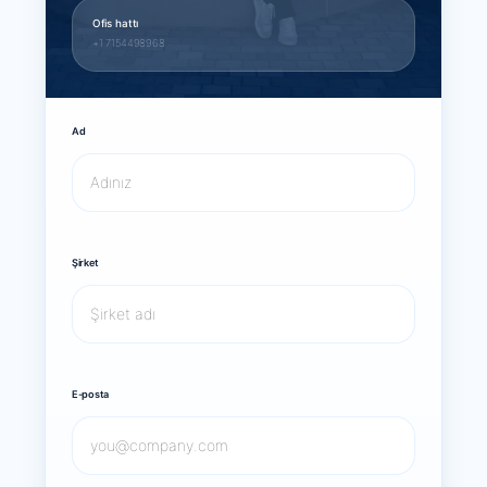
Ofis hattı
+1 7154498968
Ad
Şirket
E-posta