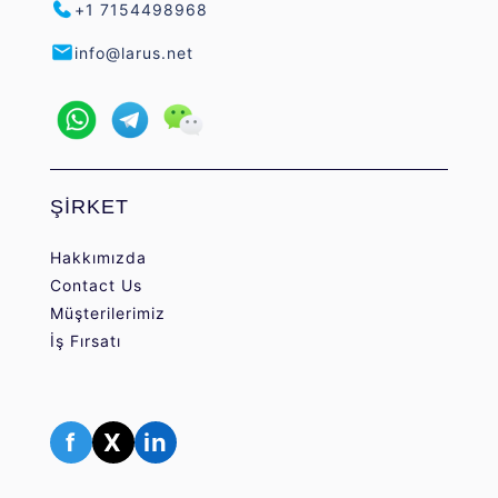
+1 7154498968
info@larus.net
ŞİRKET
Hakkımızda
Contact Us
Müşterilerimiz
İş Fırsatı
f
X
in