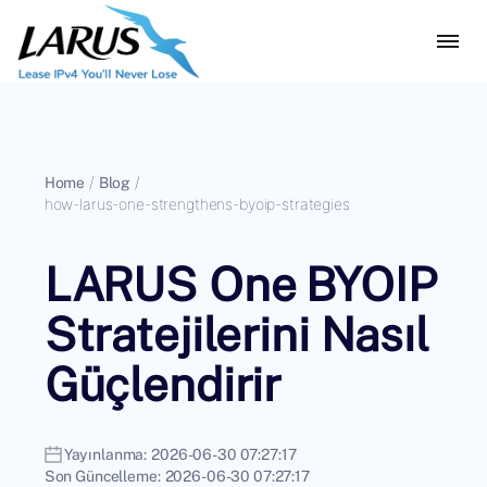
Home
/
Blog
/
how-larus-one-strengthens-byoip-strategies
LARUS One BYOIP
Stratejilerini Nasıl
Güçlendirir
Yayınlanma:
2026-06-30 07:27:17
Son Güncelleme:
2026-06-30 07:27:17