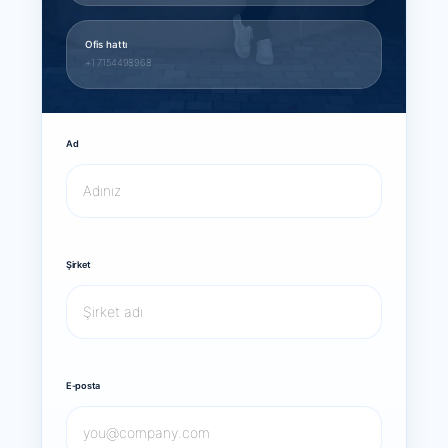
Ofis hattı
+1 7154498968
Ad
Şirket
E-posta