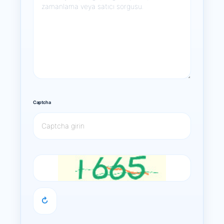
Captcha
↻