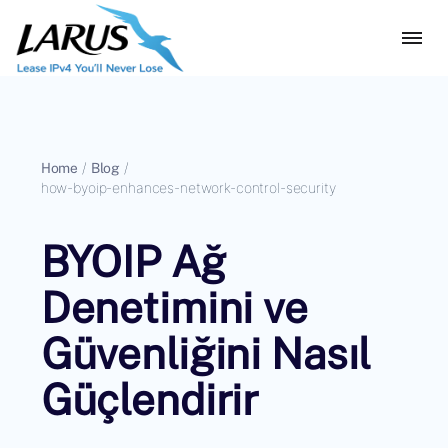
Home
/
Blog
/
how-byoip-enhances-network-control-security
BYOIP Ağ
Denetimini ve
Güvenliğini Nasıl
Güçlendirir