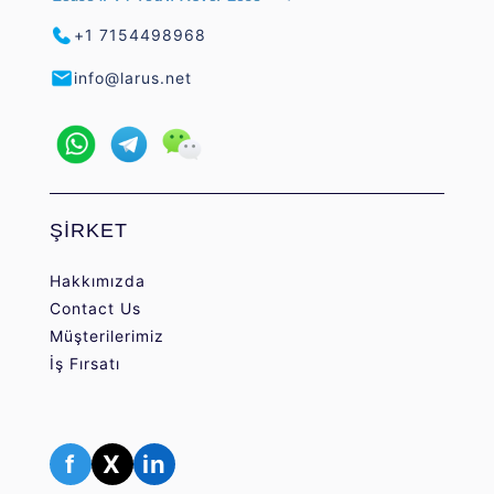
+1 7154498968
info@larus.net
ŞİRKET
Hakkımızda
Contact Us
Müşterilerimiz
İş Fırsatı
f
X
in