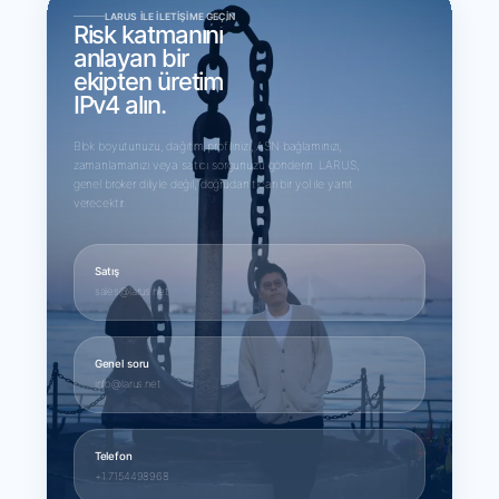
LARUS ILE İLETIŞIME GEÇIN
Risk katmanını
anlayan bir
ekipten üretim
IPv4 alın.
Blok boyutunuzu, dağıtım profilinizi, ASN bağlamınızı,
zamanlamanızı veya satıcı sorgunuzu gönderin. LARUS,
genel broker diliyle değil, doğrudan ticari bir yol ile yanıt
verecektir.
Satış
sales@larus.net
Genel soru
info@larus.net
Telefon
+1 7154498968