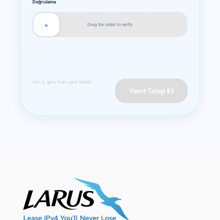
Doğrulama
Drag the slider to verify
»
Aynı iş günü ticari yanıt hedefi.
Yanıt Talep Et