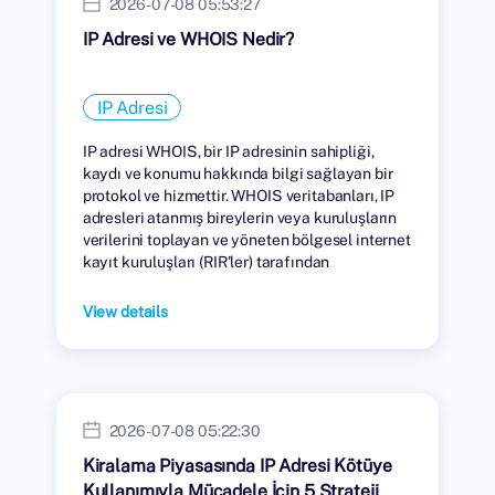
2026-07-08 05:53:27
IP Adresi ve WHOIS Nedir?
IP Adresi
IP adresi WHOIS, bir IP adresinin sahipliği,
kaydı ve konumu hakkında bilgi sağlayan bir
protokol ve hizmettir. WHOIS veritabanları, IP
adresleri atanmış bireylerin veya kuruluşların
verilerini toplayan ve yöneten bölgesel internet
kayıt kuruluşları (RIR'ler) tarafından
tutulmaktadır.
View details
2026-07-08 05:22:30
Kiralama Piyasasında IP Adresi Kötüye
Kullanımıyla Mücadele İçin 5 Strateji