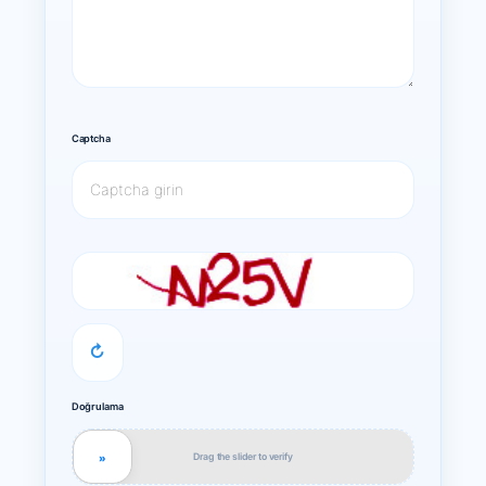
Captcha
↻
Doğrulama
Drag the slider to verify
»