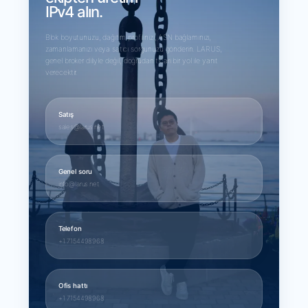
IPv4 alın.
Blok boyutunuzu, dağıtım profilinizi, ASN bağlamınızı,
zamanlamanızı veya satıcı sorgunuzu gönderin. LARUS,
genel broker diliyle değil, doğrudan ticari bir yol ile yanıt
verecektir.
Satış
sales@larus.net
Genel soru
info@larus.net
Telefon
+1 7154498968
Ofis hattı
+1 7154498968