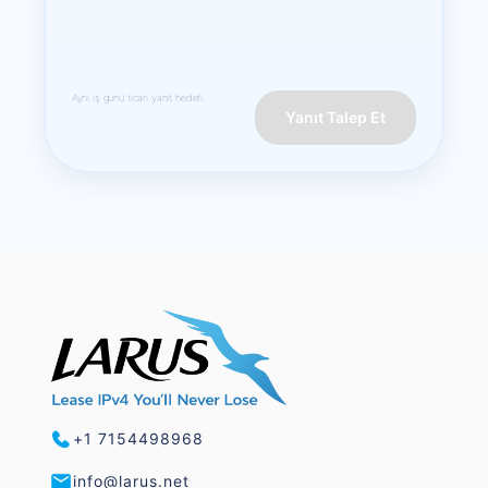
Aynı iş günü ticari yanıt hedefi.
Yanıt Talep Et
+1 7154498968
info@larus.net