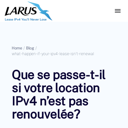
Home
/
Blog
/
what-happen-if-your-ipv4-lease-isn't-renewal
Que se passe-t-il
si votre location
IPv4 n’est pas
renouvelée?