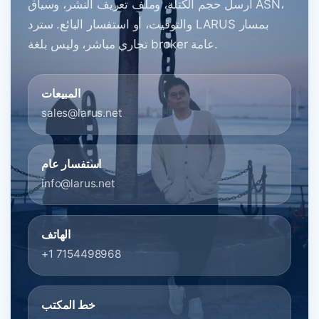
أرسل حجم الكتلة، وملف تعريف النشر، وسياق ASN،
والتوقيت، أو استفسار البائع. سترد LARUS بمسار
تجاري مباشر، وليس بلغة broker عامة.
المبيعات
sales@larus.net
استفسار عام
info@larus.net
الهاتف
+1 7154498968
خط المكتب