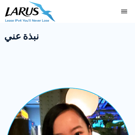
نبذة عني