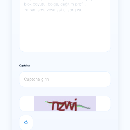
Captcha
↻