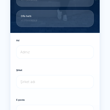
+1 7154498968
Ofis hattı
+1 7154498968
Ad
Şirket
E-posta