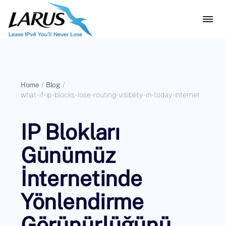
Home
/
Blog
/
what-if-ip-blocks-lose-routing-visibility-in-today-internet
IP Blokları
Günümüz
İnternetinde
Yönlendirme
Görünürlüğünü