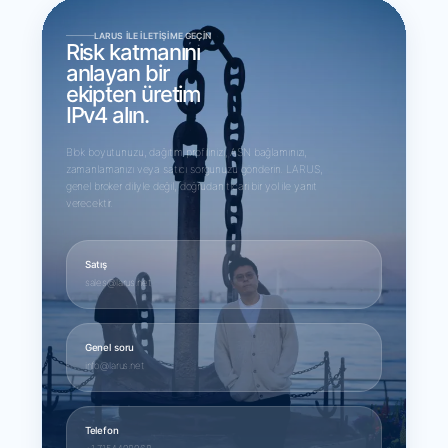
LARUS ILE İLETIŞIME GEÇIN
Risk katmanını
anlayan bir
ekipten üretim
IPv4 alın.
Blok boyutunuzu, dağıtım profilinizi, ASN bağlamınızı,
zamanlamanızı veya satıcı sorgunuzu gönderin. LARUS,
genel broker diliyle değil, doğrudan ticari bir yol ile yanıt
verecektir.
Satış
sales@larus.net
Genel soru
info@larus.net
Telefon