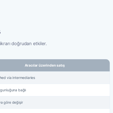
ş
ikrarı doğrudan etkiler.
Aracılar üzerinden satış
ched via intermediaries
uygunluğuna bağlı
ya göre değişir