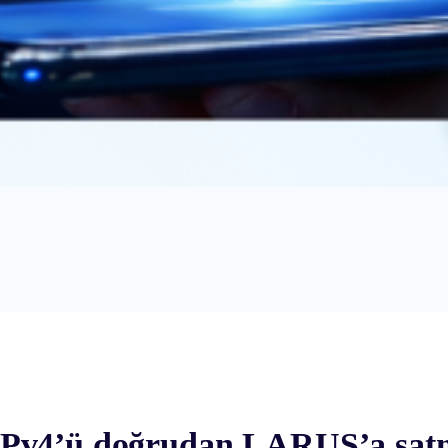
Pv4’ü doğrudan LARUS’a satm