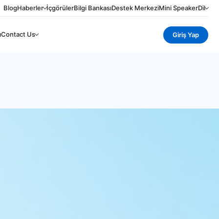
Blog
Haberler
İçgörüler
Bilgi Bankası
Destek Merkezi
Mini Speaker
Dil
ı
Contact Us
Giriş Yap