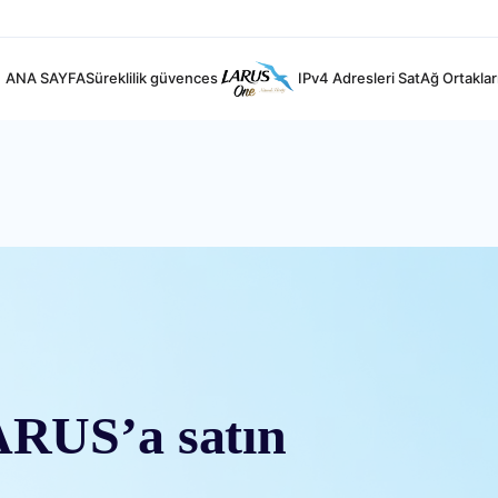
ANA SAYFA
Süreklilik güvences
IPv4 Adresleri Sat
Ağ Ortaklar
ARUS’a satın