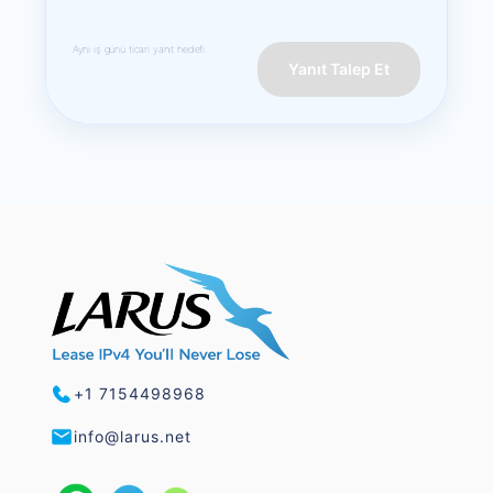
Aynı iş günü ticari yanıt hedefi.
Yanıt Talep Et
+1 7154498968
info@larus.net