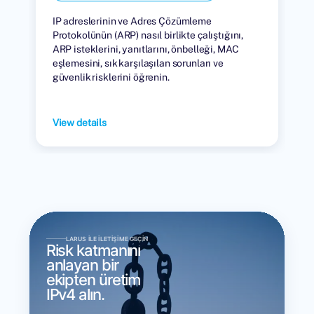
IP adreslerinin ve Adres Çözümleme
Protokolünün (ARP) nasıl birlikte çalıştığını,
ARP isteklerini, yanıtlarını, önbelleği, MAC
eşlemesini, sık karşılaşılan sorunları ve
güvenlik risklerini öğrenin.
View details
LARUS ILE İLETIŞIME GEÇIN
Risk katmanını
anlayan bir
ekipten üretim
IPv4 alın.