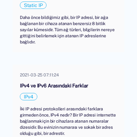
Static IP
Daha önce bildiğimiz gibi, bir IP adresi, bir ağa
bağlanan bir cihaza atanan benzersiz 8 bitlik
sayılar kümesidir. Tüm ağ türleri, bilgilerin nereye
gittiğini belirlemek için atanan IP adreslerine
bağlıdır.
2021-03-25 07:11:24
IPv4 ve IPv6 Arasındaki Farklar
IPv4
İki IP adresi protokolleri arasındaki farklara
girmeden önce, IPv4 nedir? Bir IP adresi internette
bağlanmak için bir cihazlara atanan numaralar
dizesidir. Bu evinizin numarası ve sokak bir adres
olduğu gibi, bir adrestir.