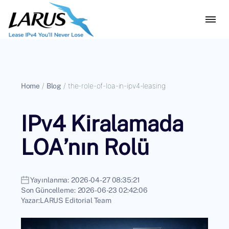
Home
/
Blog
/
the-role-of-loa-in-ipv4-leasing
IPv4 Kiralamada
LOA’nın Rolü
Yayınlanma:
2026-04-27 08:35:21
Son Güncelleme:
2026-06-23 02:42:06
Yazar:
LARUS Editorial Team