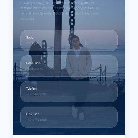
Blok boyutunuzu, dağıtım profilinizi, ASN bağlamınızı,
zamanlamanızı veya satıcı sorgunuzu gönderin. LARUS,
genel broker diliyle değil, doğrudan ticari bir yol ile yanıt
verecektir.
Satış
sales@larus.net
Genel soru
info@larus.net
Telefon
+1 7154498968
Ofis hattı
+1 7154498968