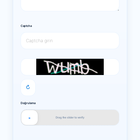
Captcha
↻
Doğrulama
Drag the slider to verify
»